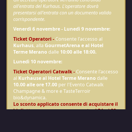
all'entrata del Kurhaus. L'operatore dovrà
presentarsi all'entrata con un documento valido
corrispondente.
Venerdì 6 novembre - Lunedì 9 novembre:
Ticket Operatori -
Consente l'accesso al
Kurhaus
, alla
GourmetArena e al Hotel
Terme Merano
dalle
10:00 alle 18:00.
Lunedì 10 novembre:
Ticket Operatori Catwalk -
Consente l'accesso
al
Kurhaus
e al Hotel Terme Merano
dalle
10.00 alle ore 17.00
per l'Evento Catwalk
Champagne & more e TasteTerroir
bio&dynamica.
Lo sconto applicato consente di acquistare il
biglietto a un prezzo compreso tra i 34 e i 99
€.
Viene data priorità alle iscrizioni effettuate
con un indirizzo email appartenente al