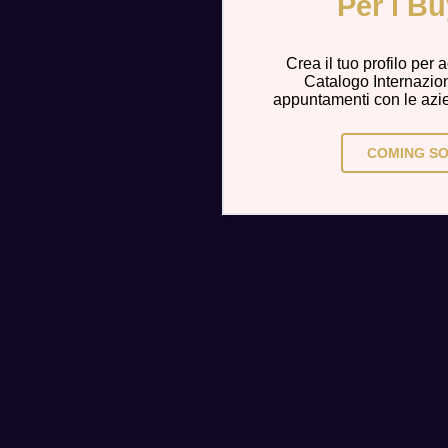
Per i B
Crea il tuo profilo per
Catalogo Internazion
appuntamenti con le azie
COMING SO