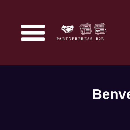
PARTNER
PRESS
B2B
Benve