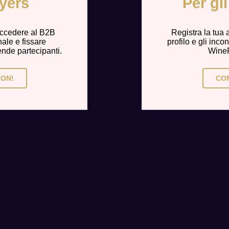
uyers
Per gl
 accedere al B2B
Registra la tua 
ale e fissare
profilo e gli inc
nde partecipanti.
WineF
ON!
CO