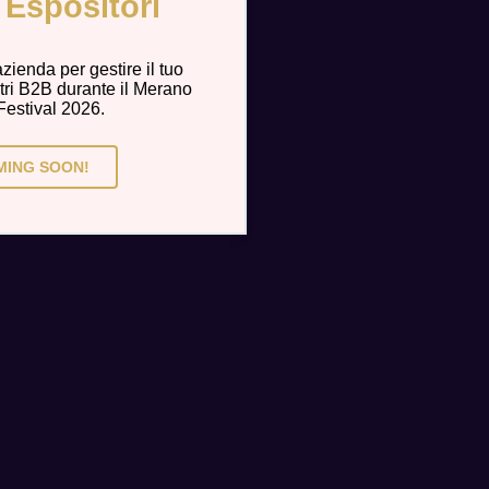
i Espositori
azienda per gestire il tuo
ontri B2B durante il Merano
estival 2026.
MING SOON!