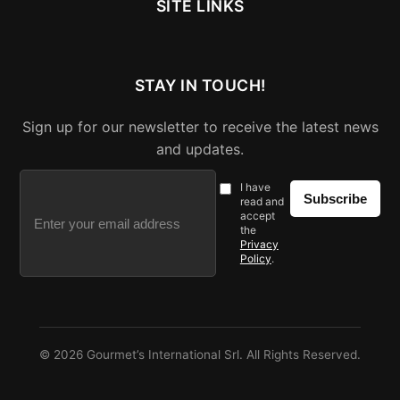
SITE LINKS
STAY IN TOUCH!
Sign up for our newsletter to receive the latest news
and updates.
I have
Subscribe
read and
accept
the
Privacy
Policy
.
© 2026
Gourmet’s International Srl
. All Rights Reserved.