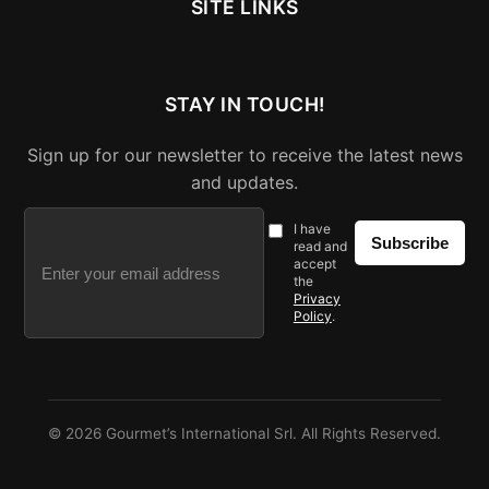
SITE LINKS
STAY IN TOUCH!
Sign up for our newsletter to receive the latest news
and updates.
I have
Subscribe
read and
accept
the
Privacy
Policy
.
© 2026
Gourmet’s International Srl
. All Rights Reserved.